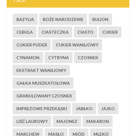
BAZYLIA
BOŻE NARODZENIE
BULION
CEBULA
CIASTECZKA
CIASTO
CUKIER
CUKIER PUDER
CUKIER WANILIOWY
CYNAMON
CYTRYNA
CZOSNEK
EKSTRAKT WANILIOWY
GAŁKA MUSZKATOŁOWA
GRANULOWANY CZOSNEK
IMPREZOWE PRZEKĄSKI
JABŁKO
JAJKO
LIŚĆ LAUROWY
MAJONEZ
MAKARON
MARCHEW
MASŁO
MIÓD
MLEKO