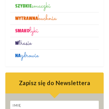
smaczki
SZYBKIE
kuchnia
WYTRAWNA
łyki
SMAKO
trasie
W
zdrowie
NA
Zapisz się do Newslettera