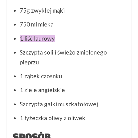
75g zwykłej mąki
750 ml mleka
1 liść laurowy
Szczypta soli i świeżo zmielonego
pieprzu
1 ząbek czosnku
1 ziele angielskie
Szczypta gałki muszkatołowej
1 łyżeczka oliwy z oliwek
SPOSÓB