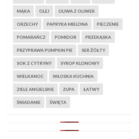
MĄKA
OLEJ
OLIWA Z OLIWEK
ORZECHY
PAPRYKA MIELONA
PIECZENIE
POMARAŃCZ
POMIDOR
PRZEKĄSKA
PRZYPRAWA PUMPKIN PIE
SER ŻÓŁTY
SOK Z CYTRYNY
SYROP KLONOWY
WIELKANOC
WŁOSKA KUCHNIA
ZIELE ANGIELSKIE
ZUPA
ŁATWY
ŚNIADANIE
ŚWIĘTA