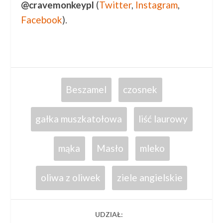
@cravemonkeypl
(
Twitter
,
Instagram
,
Facebook
).
Beszamel
czosnek
gałka muszkatołowa
liść laurowy
mąka
Masło
mleko
oliwa z oliwek
ziele angielskie
UDZIAŁ: