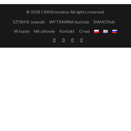
© 2018 CRAVEmonkey. All rights reserved.
SZYBKIE smaczki
WYTRAWNA kuchnia
SMAKOłyki
W trasie
NA zdrowie
Kontakt
O nas