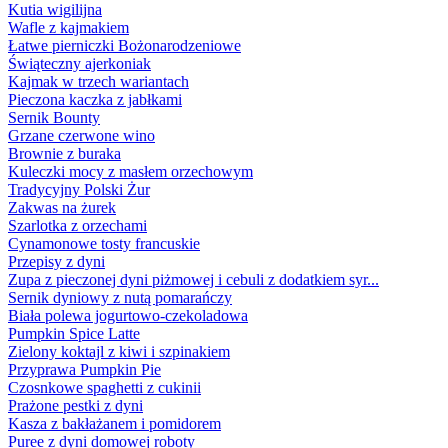
Kutia wigilijna
Wafle z kajmakiem
Łatwe pierniczki Bożonarodzeniowe
Świąteczny ajerkoniak
Kajmak w trzech wariantach
Pieczona kaczka z jabłkami
Sernik Bounty
Grzane czerwone wino
Brownie z buraka
Kuleczki mocy z masłem orzechowym
Tradycyjny Polski Żur
Zakwas na żurek
Szarlotka z orzechami
Cynamonowe tosty francuskie
Przepisy z dyni
Zupa z pieczonej dyni piżmowej i cebuli z dodatkiem syr...
Sernik dyniowy z nutą pomarańczy
Biała polewa jogurtowo-czekoladowa
Pumpkin Spice Latte
Zielony koktajl z kiwi i szpinakiem
Przyprawa Pumpkin Pie
Czosnkowe spaghetti z cukinii
Prażone pestki z dyni
Kasza z bakłażanem i pomidorem
Puree z dyni domowej roboty