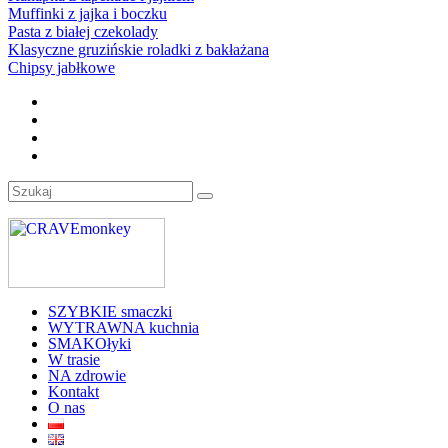
Muffinki z jajka i boczku
Pasta z białej czekolady
Klasyczne gruzińskie roladki z bakłażana
Chipsy jabłkowe
SZYBKIE smaczki
WYTRAWNA kuchnia
SMAKOłyki
W trasie
NA zdrowie
Kontakt
O nas