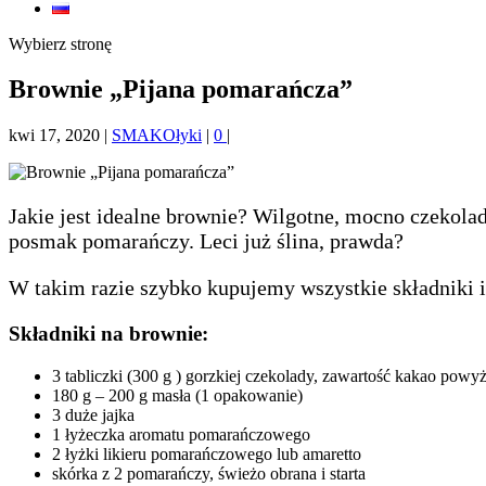
Wybierz stronę
Brownie „Pijana pomarańcza”
kwi 17, 2020
|
SMAKOłyki
|
0
|
Jakie jest idealne brownie? Wilgotne, mocno czekolad
posmak pomarańczy. Leci już ślina, prawda?
W takim razie szybko kupujemy wszystkie składniki i 
Składniki na brownie:
3 tabliczki (300 g ) gorzkiej czekolady, zawartość kakao powy
180 g – 200 g masła (1 opakowanie)
3 duże jajka
1 łyżeczka aromatu pomarańczowego
2 łyżki likieru pomarańczowego lub amaretto
skórka z 2 pomarańczy, świeżo obrana i starta