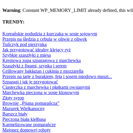
Warning
: Constant WP_MEMORY_LIMIT already defined, this will 
TRENDY:
Koreańskie podudzia z kurczaka w sosie sojowym
Przepis na śledzia z cebulą w oliwie z oliwek
Tuńczyk pod pierzynką
Jak przygotować idealny klejący ryż
Szybkie szaszłyki z mięsa
Kremowa zupa szparagowa z marchewką
Szaszłyki z figami, szynką i serem
Grillowany bakłażan i cukinia z mozzarellą
Przepis na tartę z burakiem, fetą i sosem miodowo muszt...
Szparagi i jak je przygotować
Ciasteczka z marchewką i płatkami owsianymi
Marchewka pieczona w sosie klonowym
Złoty syrop
Brownie „Pijana pomarańcza”
Mazurek Wielkanocny
Barszcz biały
Pieczona biała kiełbasa
Karmelizowane pomarańcze
Majonez domowej roboty