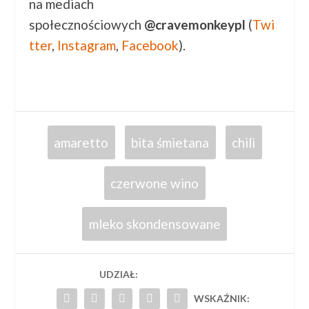
na mediach
społecznościowych
@cravemonkeypl
(
Twi
tter
,
Instagram
,
Facebook
).
amaretto
bita śmietana
chili
czerwone wino
mleko skondensowane
UDZIAŁ:
WSKAŹNIK: