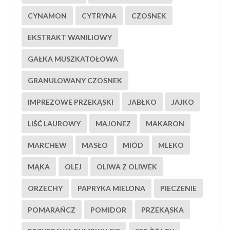
CYNAMON
CYTRYNA
CZOSNEK
EKSTRAKT WANILIOWY
GAŁKA MUSZKATOŁOWA
GRANULOWANY CZOSNEK
IMPREZOWE PRZEKĄSKI
JABŁKO
JAJKO
LIŚĆ LAUROWY
MAJONEZ
MAKARON
MARCHEW
MASŁO
MIÓD
MLEKO
MĄKA
OLEJ
OLIWA Z OLIWEK
ORZECHY
PAPRYKA MIELONA
PIECZENIE
POMARAŃCZ
POMIDOR
PRZEKĄSKA