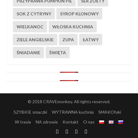
PRZYPRAWA PUMPKIN PIE
SER ŻÓŁTY
SOK Z CYTRYNY
SYROP KLONOWY
WIELKANOC
WŁOSKA KUCHNIA
ZIELE ANGIELSKIE
ZUPA
ŁATWY
ŚNIADANIE
ŚWIĘTA
© 2018 CRAVEmonkey. All rights reserved.
SZYBKIE smaczki
WYTRAWNA kuchnia
SMAKOłyki
W trasie
NA zdrowie
Kontakt
O nas