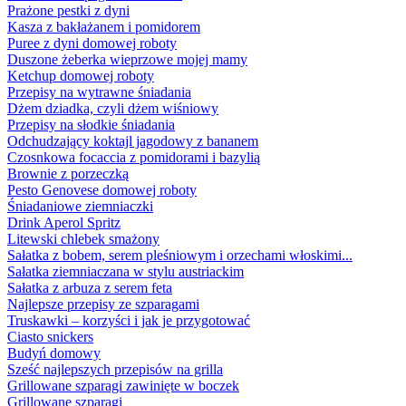
Prażone pestki z dyni
Kasza z bakłażanem i pomidorem
Puree z dyni domowej roboty
Duszone żeberka wieprzowe mojej mamy
Ketchup domowej roboty
Przepisy na wytrawne śniadania
Dżem dziadka, czyli dżem wiśniowy
Przepisy na słodkie śniadania
Odchudzający koktajl jagodowy z bananem
Czosnkowa focaccia z pomidorami i bazylią
Brownie z porzeczką
Pesto Genovese domowej roboty
Śniadaniowe ziemniaczki
Drink Aperol Spritz
Litewski chlebek smażony
Sałatka z bobem, serem pleśniowym i orzechami włoskimi...
Sałatka ziemniaczana w stylu austriackim
Sałatka z arbuza z serem feta
Najlepsze przepisy ze szparagami
Truskawki – korzyści i jak je przygotować
Ciasto snickers
Budyń domowy
Sześć najlepszych przepisów na grilla
Grillowane szparagi zawinięte w boczek
Grillowane szparagi