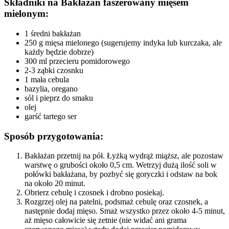
Składniki na Bakłażan faszerowany mięsem
mielonym:
1 średni bakłażan
250 g mięsa mielonego (sugerujemy indyka lub kurczaka, ale
każdy będzie dobrze)
300 ml przecieru pomidorowego
2-3 ząbki czosnku
1 mała cebula
bazylia, oregano
sól i pieprz do smaku
olej
garść tartego ser
Sposób przygotowania:
Bakłażan przetnij na pół. Łyżką wydrąż miąższ, ale pozostaw
warstwę o grubości około 0,5 cm. Wetrzyj dużą ilość soli w
połówki bakłażana, by pozbyć się goryczki i odstaw na bok
na około 20 minut.
Obrierz cebulę i czosnek i drobno posiekaj.
Rozgrzej olej na patelni, podsmaż cebulę oraz czosnek, a
następnie dodaj mięso. Smaż wszystko przez około 4-5 minut,
aż mięso całowicie się zetnie (nie widać ani grama