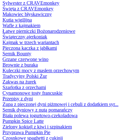
Sylwester z CRAVEmonkey
Święta z CRAVEmonkey
Makowiec błyskawiczny
Kutia wigilijna
Wafle z kajmakiem
Łatwe pierniczki Bożonarodzeniowe
Świąteczny ajerkoniak
Kajmak w trzech wariantach
Pieczona kaczka z jabłkami
Sernik Bounty
Grzane czerwone wino
Brownie z buraka
Kuleczki mocy z masłem orzechowym
Tradycyjny Polski Żur
Zakwas na żurek
Szarlotka z orzechami
Cynamonowe tosty francuskie
Przepisy z dyni
Zupa z pieczonej dyni piżmowej i cebuli z dodatkiem syr...
Sernik dyniowy z nutą pomarańczy
Biała polewa jogurtowo-czekoladowa
Pumpkin Spice Latte
Zielony koktajl z kiwi i szpinakiem
Przyprawa Pumpkin Pie
Czosnkowe spaghetti z cukinii