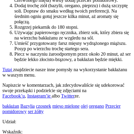
czerwonego mięsa) wtedy dodaj przecier pomidorowy.
Dodaj trochę ziół (bazylii, oregano, pieprzu) i dużą szczyptę
soli. Dopraw do smaku według twoich preferencji. Na
średnim ogniu gotuj jeszcze kilka minut, aż aromaty się
połączą.
Rozgrzej piekarnik do 180 stopni.
Używając papierowego ręcznika, zbierz sok, który zbiera się
na wierzchu bakłażanu ze wzgledu na sól.
Umieść przygotowany farsz mięsny wydrążonego miąższu.
Posyp po wierzchu trochę startego sera.
Piecz w naczyniu żaroodpornym przez około 20 minut, aż ser
będzie lekko złocisto-brązowy, a bakłażan będzie miękki.
Tutaj
znajdziecie nasze inne pomysły na wykorzystanie bakłażanu
w waszym menu.
Napiszcie w komentarzach, jak zdecydowaliście się udekorować
swoje przekąski i podzielcie się zdjęciami na
Facebook’u
,
Instagram’ie
albo
Twitter
ze.
bakłażan
Bazylia
czosnek
mięso mielone
olej
oregano
Przecier
pomidorowy
ser żółty
Udział:
Wskaźnik: