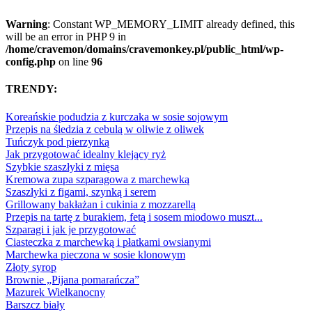
Warning
: Constant WP_MEMORY_LIMIT already defined, this
will be an error in PHP 9 in
/home/cravemon/domains/cravemonkey.pl/public_html/wp-
config.php
on line
96
TRENDY:
Koreańskie podudzia z kurczaka w sosie sojowym
Przepis na śledzia z cebulą w oliwie z oliwek
Tuńczyk pod pierzynką
Jak przygotować idealny klejący ryż
Szybkie szaszłyki z mięsa
Kremowa zupa szparagowa z marchewką
Szaszłyki z figami, szynką i serem
Grillowany bakłażan i cukinia z mozzarellą
Przepis na tartę z burakiem, fetą i sosem miodowo muszt...
Szparagi i jak je przygotować
Ciasteczka z marchewką i płatkami owsianymi
Marchewka pieczona w sosie klonowym
Złoty syrop
Brownie „Pijana pomarańcza”
Mazurek Wielkanocny
Barszcz biały