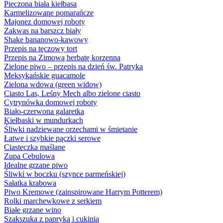
Pieczona biała kiełbasa
Karmelizowane pomarańcze
Majonez domowej roboty
Zakwas na barszcz biały
Shake bananowo-kawowy
Przepis na tęczowy tort
Przepis na Zimową herbatę korzenną
Zielone piwo – przepis na dzień św. Patryka
Meksykańskie guacamole
Zielona wdowa (green widow)
Ciasto Las, Leśny Mech albo zielone ciasto
Cytrynówka domowej roboty
Biało-czerwona galaretka
Kiełbaski w mundurkach
Śliwki nadziewane orzechami w śmietanie
Łatwe i szybkie pączki serowe
Ciasteczka maślane
Zupa Cebulowa
Idealne grzane piwo
Śliwki w boczku (szynce parmeńskiej)
Sałatka krabowa
Piwo Kremowe (zainspirowane Harrym Potterem)
Rolki marchewkowe z serkiem
Białe grzane wino
Szakszuka z papryką i cukinią