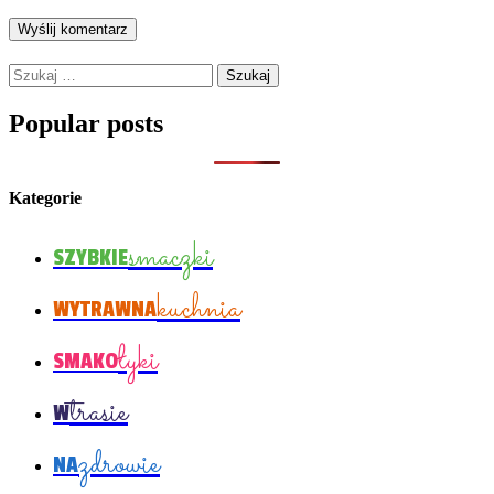
Szukaj:
Popular posts
Kategorie
smaczki
SZYBKIE
kuchnia
WYTRAWNA
łyki
SMAKO
trasie
W
zdrowie
NA