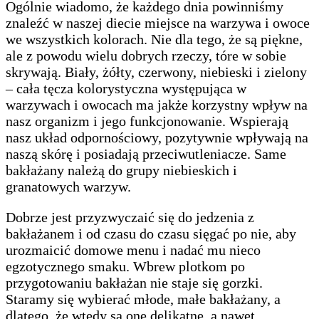
Ogólnie wiadomo, że każdego dnia powinniśmy
znaleźć w naszej diecie miejsce na warzywa i owoce
we wszystkich kolorach. Nie dla tego, że są piękne,
ale z powodu wielu dobrych rzeczy, tóre w sobie
skrywają. Biały, żółty, czerwony, niebieski i zielony
– cała tęcza kolorystyczna występująca w
warzywach i owocach ma jakże korzystny wpływ na
nasz organizm i jego funkcjonowanie. Wspierają
nasz układ odpornościowy, pozytywnie wpływają na
naszą skórę i posiadają przeciwutleniacze. Same
bakłażany należą do grupy niebieskich i
granatowych warzyw.
Dobrze jest przyzwyczaić się do jedzenia z
bakłażanem i od czasu do czasu sięgać po nie, aby
urozmaicić domowe menu i nadać mu nieco
egzotycznego smaku. Wbrew plotkom po
przygotowaniu bakłażan nie staje się gorzki.
Staramy się wybierać młode, małe bakłażany, a
dlatego, że wtedy są one delikatne, a nawet