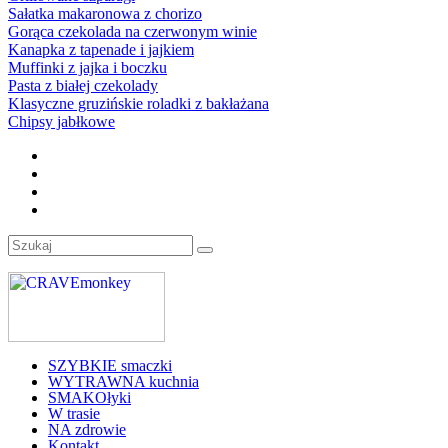
Sałatka makaronowa z chorizo
Gorąca czekolada na czerwonym winie
Kanapka z tapenade i jajkiem
Muffinki z jajka i boczku
Pasta z białej czekolady
Klasyczne gruzińskie roladki z bakłażana
Chipsy jabłkowe
SZYBKIE smaczki
WYTRAWNA kuchnia
SMAKOłyki
W trasie
NA zdrowie
Kontakt