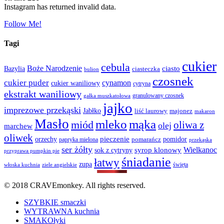
Instagram has returned invalid data.
Follow Me!
Tagi
cukier
cebula
Boże Narodzenie
Bazylia
ciasto
ciasteczka
bulion
czosnek
cukier puder
cynamon
cukier waniliowy
cytryna
ekstrakt waniliowy
granulowany czosnek
gałka muszkatołowa
jajko
imprezowe przekąski
Jabłko
liść laurowy
majonez
makaron
Masło
mąka
mleko
miód
oliwa z
olej
marchew
oliwek
orzechy
pieczenie
pomidor
pomarańcz
papryka mielona
przekąska
ser żółty
Wielkanoc
sok z cytryny
syrop klonowy
przyprawa pumpkin pie
śniadanie
łatwy
zupa
święta
włoska kuchnia
ziele angielskie
© 2018 CRAVEmonkey. All rights reserved.
SZYBKIE smaczki
WYTRAWNA kuchnia
SMAKOłyki