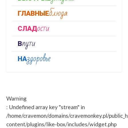
блюда
ГЛАВНЫЕ
ости
СЛАД
пути
В
здоровье
НА
Warning
: Undefined array key "stream" in
/home/cravemon/domains/cravemonkey.pl/public_
content/plugins/like-box/includes/widget.php