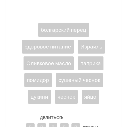
болгарский перец
здоровое питание
Израиль
Оливковое масло
паприка
помидор
сушеный чеснок
цукини
чеснок
яйцо
ДЕЛИТЬСЯ: